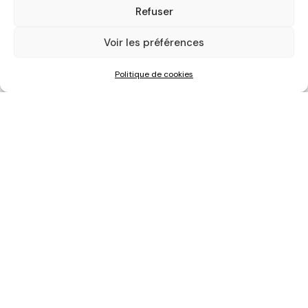
Refuser
Voir les préférences
Politique de cookies
Création
catalogue
Nantes
Un catalogue, c’est
comme un voyage : ça