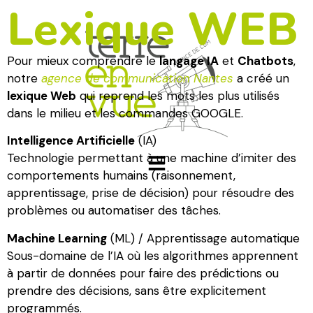
Lexique WEB​
Pour mieux comprendre le
langage IA
et
Chatbots
,
notre
agence de communication Nantes
a créé un
lexique Web
qui reprend les mots les plus utilisés
dans le milieu et les commandes GOOGLE.
Intelligence Artificielle
(IA)
Technologie permettant à une machine d’imiter des
comportements humains (raisonnement,
apprentissage, prise de décision) pour résoudre des
problèmes ou automatiser des tâches.
Machine Learning
(ML) / Apprentissage automatique
Sous-domaine de l’IA où les algorithmes apprennent
à partir de données pour faire des prédictions ou
prendre des décisions, sans être explicitement
programmés.