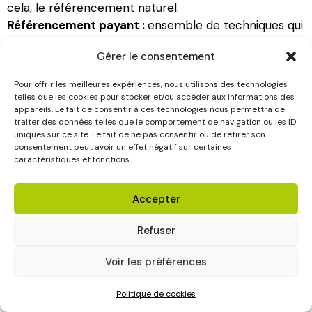
cela, le référencement naturel.
Référencement payant :
ensemble de techniques qui
consiste à payer un moteur de recherche pour que
Gérer le consentement
notre site soit dans les premiers résultats de
l’internaute.
Pour offrir les meilleures expériences, nous utilisons des technologies
Réseau :
assemblage d’ordinateurs connectés entre
telles que les cookies pour stocker et/ou accéder aux informations des
appareils. Le fait de consentir à ces technologies nous permettra de
eux pour ensuite communiquer des informations.
traiter des données telles que le comportement de navigation ou les ID
Résolution :
elle définit l’image et la qualité de celle-
uniques sur ce site. Le fait de ne pas consentir ou de retirer son
ci à travers les pixels. Plus il y en a, meilleure sera la
consentement peut avoir un effet négatif sur certaines
caractéristiques et fonctions.
qualité de celle-ci.
Responsive design
ou
Responsive :
ensemble des
techniques qui permettent à un site d’être adaptable
Accepter
à toutes les interfaces que l’internaute utilise, ex :
Refuser
smartphone, …
S
Voir les préférences
Politique de cookies
Scoring :
technique provenant du marketing pour